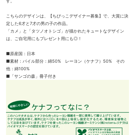
す。
こちらのデザインは、【ちびっこデザイナー募集】で、大賞に決
定した6才と7才の男の子の作品。
「カメ」と「タツノオトシゴ」が描かれたキュートなデザイン
は、ご自宅用にもプレゼント用にも◎！
■原産国：日本
■素材：パイル部分：綿50% レーヨン（ケナフ）50% その
他：綿100%
■「サンゴの森」冊子付き